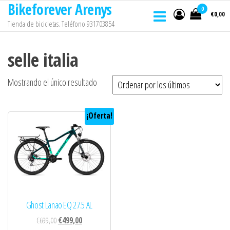
Bikeforever Arenys
Saltar
0
€0,00
al
Tienda de bicicletas. Teléfono 931703854
contenido
selle italia
Mostrando el único resultado
¡Oferta!
Ghost Lanao EQ 27.5 AL
El
El
€
699,00
€
499,00