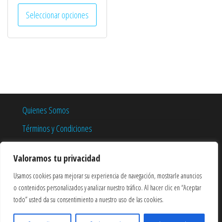
precio
precio
Este
Seleccionar opciones
original
actual
producto
era:
es:
tiene
€699,00.
€499,00.
múltiples
variantes.
Las
opciones
se
Quienes Somos
pueden
Términos y Condiciones
elegir
en
Política de Privacidad
Valoramos tu privacidad
la
Política de Cookies
página
Usamos cookies para mejorar su experiencia de navegación, mostrarle anuncios
de
o contenidos personalizados y analizar nuestro tráfico. Al hacer clic en “Aceptar
todo” usted da su consentimiento a nuestro uso de las cookies.
producto
1