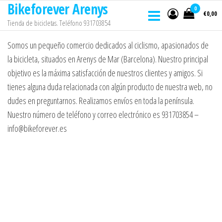
Bikeforever Arenys
Saltar
0
€0,00
al
Tienda de bicicletas. Teléfono 931703854
contenido
Somos un pequeño comercio dedicados al ciclismo, apasionados de
la bicicleta, situados en Arenys de Mar (Barcelona). Nuestro principal
objetivo es la máxima satisfacción de nuestros clientes y amigos. Si
tienes alguna duda relacionada con algún producto de nuestra web, no
dudes en preguntarnos. Realizamos envíos en toda la península.
Nuestro número de teléfono y correo electrónico es 931703854 –
info@bikeforever.es