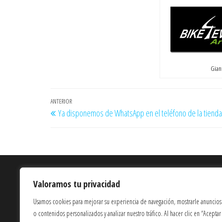
Giant
Navegación
Entrada
ANTERIOR
Ya disponemos de WhatsApp en el teléfono de la tienda
de
anterior
entradas
Quienes Somos
Valoramos tu privacidad
Términos y Condiciones
Usamos cookies para mejorar su experiencia de navegación, mostrarle anuncios
Política de Privacidad
o contenidos personalizados y analizar nuestro tráfico. Al hacer clic en “Aceptar