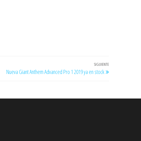
SIGUIENTE
Entrada
Nueva Giant Anthem Advanced Pro 1 2019 ya en stock
siguiente