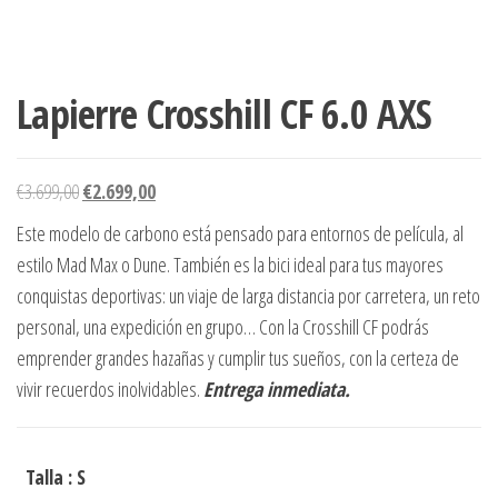
Lapierre Crosshill CF 6.0 AXS
El
El
€
3.699,00
€
2.699,00
precio
precio
Este modelo de carbono está pensado para entornos de película, al
original
actual
estilo Mad Max o Dune. También es la bici ideal para tus mayores
era:
es:
conquistas deportivas: un viaje de larga distancia por carretera, un reto
€3.699,00.
€2.699,00.
personal, una expedición en grupo… Con la Crosshill CF podrás
emprender grandes hazañas y cumplir tus sueños, con la certeza de
vivir recuerdos inolvidables.
Entrega inmediata.
Talla
: S