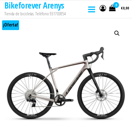
Bikeforever Arenys
Saltar
0
€0,00
al
Tienda de bicicletas. Teléfono 931703854
contenido
¡Oferta!