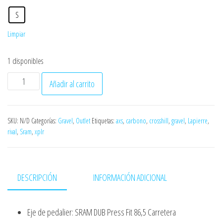
S
Limpiar
1 disponibles
Lapierre
Añadir al carrito
Crosshill
CF
6.0
SKU:
N/D
Categorías:
Gravel
,
Outlet
Etiquetas:
axs
,
carbono
,
crosshill
,
gravel
,
Lapierre
,
rival
,
Sram
,
xplr
AXS
cantidad
DESCRIPCIÓN
INFORMACIÓN ADICIONAL
Eje de pedalier: SRAM DUB Press Fit 86,5 Carretera