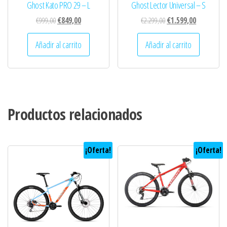
Ghost Kato PRO 29 – L
Ghost Lector Universal – S
El
El
El
El
€
999,00
€
849,00
€
2.299,00
€
1.599,00
precio
precio
precio
precio
Añadir al carrito
Añadir al carrito
original
actual
original
actual
era:
es:
era:
es:
€999,00.
€849,00.
€2.299,00.
€1.599,00.
Productos relacionados
¡Oferta!
¡Oferta!