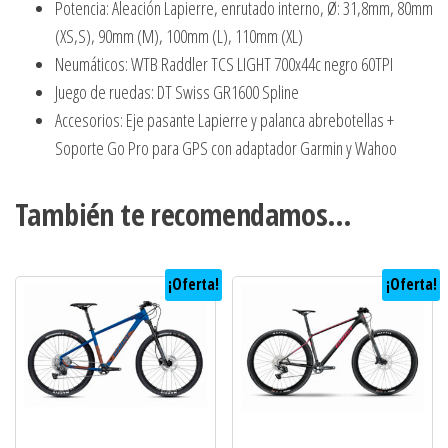
Potencia: Aleación Lapierre, enrutado interno, Ø: 31,8mm, 80mm
(XS,S), 90mm (M), 100mm (L), 110mm (XL)
Neumáticos: WTB Raddler TCS LIGHT 700x44c negro 60TPI
Juego de ruedas: DT Swiss GR1600 Spline
Accesorios: Eje pasante Lapierre y palanca abrebotellas +
Soporte Go Pro para GPS con adaptador Garmin y Wahoo
También te recomendamos…
¡Oferta!
¡Oferta!