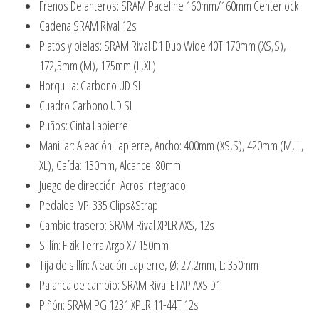
Frenos Delanteros: SRAM Paceline 160mm/160mm Centerlock
Cadena SRAM Rival 12s
Platos y bielas: SRAM Rival D1 Dub Wide 40T 170mm (XS,S),
172,5mm (M), 175mm (L,XL)
Horquilla: Carbono UD SL
Cuadro Carbono UD SL
Puños: Cinta Lapierre
Manillar: Aleación Lapierre, Ancho: 400mm (XS,S), 420mm (M, L,
XL), Caída: 130mm, Alcance: 80mm
Juego de dirección: Acros Integrado
Pedales: VP-335 Clips&Strap
Cambio trasero: SRAM Rival XPLR AXS, 12s
Sillín: Fizik Terra Argo X7 150mm
Tija de sillín: Aleación Lapierre, Ø: 27,2mm, L: 350mm
Palanca de cambio: SRAM Rival ETAP AXS D1
Piñón: SRAM PG 1231 XPLR 11-44T 12s