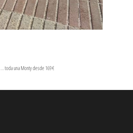
r … toda una Monty desde 169 €