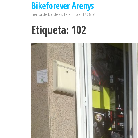
Bikeforever Arenys
Saltar
al
Tienda de bicicletas. Teléfono 931703854
contenido
Etiqueta:
102