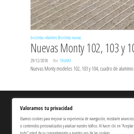
bicicletas infantiles
Bicicletas nuevas
Nuevas Monty 102, 103 y 1
29/12/2018
Por
TAUHAX
Nuevas Monty modelos 102, 103 y 104, cuadro de alumini
Quienes Somos
Valoramos tu privacidad
Términos y Condiciones
Usamos cookies para mejorar su experiencia de navegación, mostrarle anuncios
Política de Privacidad
o contenidos personalizados y analizar nuestro tráfico. Al hacer clic en “Aceptar
todo” usted da su consentimiento a nuestro uso de las cookies.
Política de Cookies