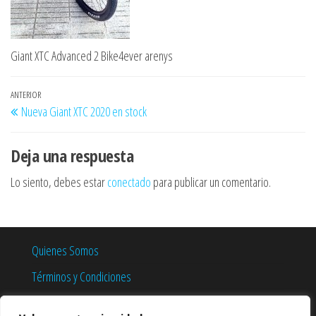
Giant XTC Advanced 2 Bike4ever arenys
Navegación
Entrada
ANTERIOR
Nueva Giant XTC 2020 en stock
de
anterior
entradas
Deja una respuesta
Lo siento, debes estar
conectado
para publicar un comentario.
Quienes Somos
Términos y Condiciones
Política de Privacidad