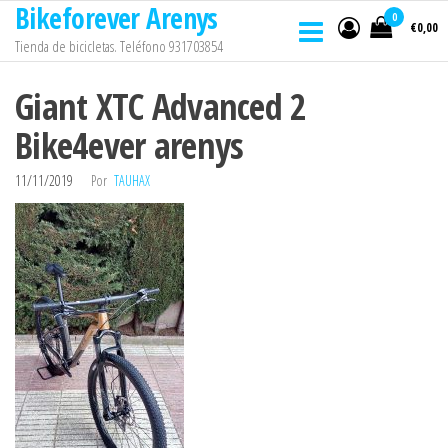
Bikeforever Arenys
Saltar
0
€0,00
al
Tienda de bicicletas. Teléfono 931703854
contenido
Giant XTC Advanced 2
Bike4ever arenys
11/11/2019
Por
TAUHAX