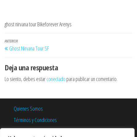
ghost nirvana tour Bikeforever Arenys
Navegación
Entrada
ANTERIOR
Ghost Nirvana Tour SF
de
anterior
entradas
Deja una respuesta
Lo siento, debes estar
conectado
para publicar un comentario.
Quienes Somos
Términos y Condiciones
Política de Privacidad