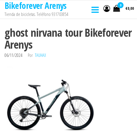
Bikeforever Arenys
Saltar
0
€0,00
al
Tienda de bicicletas. Teléfono 931703854
contenido
ghost nirvana tour Bikeforever
Arenys
06/11/2024
Por
TAUHAX