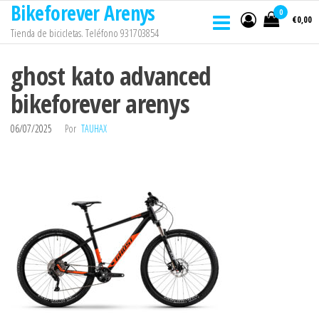
Bikeforever Arenys
Saltar
0
€0,00
al
Tienda de bicicletas. Teléfono 931703854
contenido
ghost kato advanced
bikeforever arenys
06/07/2025
Por
TAUHAX