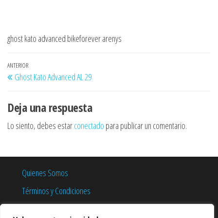
ghost kato advanced bikeforever arenys
Navegación
Entrada
ANTERIOR
Ghost Kato Advanced AL 29
de
anterior
entradas
Deja una respuesta
Lo siento, debes estar
conectado
para publicar un comentario.
Quienes Somos
Términos y Condiciones
Política de Privacidad