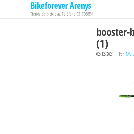
Bikeforever Arenys
Saltar
al
Tienda de bicicletas. Teléfono 931703854
contenido
booster-b
(1)
02/12/2021
Por
TAUH