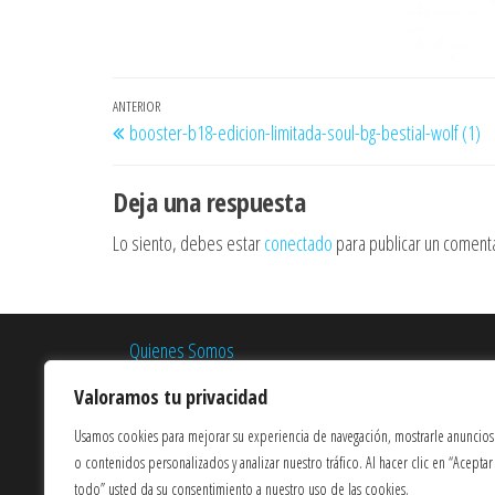
Navegación
Entrada
ANTERIOR
booster-b18-edicion-limitada-soul-bg-bestial-wolf (1)
de
anterior
entradas
Deja una respuesta
Lo siento, debes estar
conectado
para publicar un comenta
Quienes Somos
Términos y Condiciones
Valoramos tu privacidad
Política de Privacidad
Usamos cookies para mejorar su experiencia de navegación, mostrarle anuncios
o contenidos personalizados y analizar nuestro tráfico. Al hacer clic en “Aceptar
Política de Cookies
todo” usted da su consentimiento a nuestro uso de las cookies.