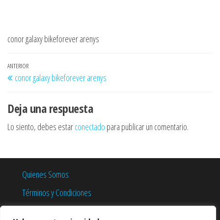
conor galaxy bikeforever arenys
Navegación
Entrada
ANTERIOR
conor galaxy bikeforever arenys
de
anterior
entradas
Deja una respuesta
Lo siento, debes estar
conectado
para publicar un comentario.
Quienes Somos
Términos y Condiciones
Política de Privacidad