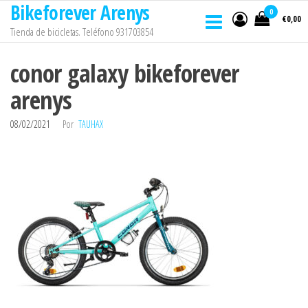
Bikeforever Arenys
Saltar
0
€0,00
al
Tienda de bicicletas. Teléfono 931703854
contenido
conor galaxy bikeforever
arenys
08/02/2021
Por
TAUHAX