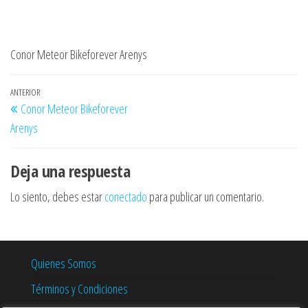
Conor Meteor Bikeforever Arenys
Navegación
Entrada
ANTERIOR
Conor Meteor Bikeforever
de
anterior
Arenys
entradas
Deja una respuesta
Lo siento, debes estar
conectado
para publicar un comentario.
Quienes Somos
Términos y Condiciones