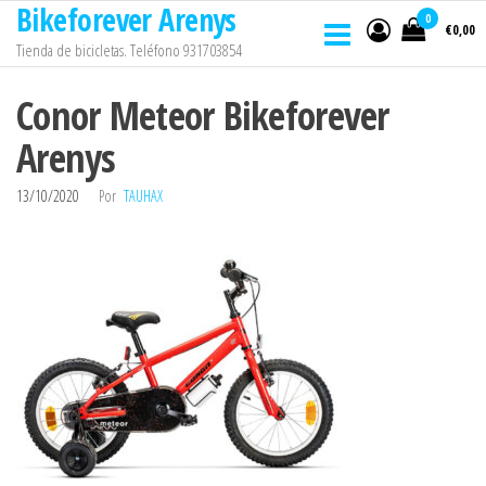
Bikeforever Arenys
Saltar
0
€0,00
al
Tienda de bicicletas. Teléfono 931703854
contenido
Conor Meteor Bikeforever
Arenys
13/10/2020
Por
TAUHAX