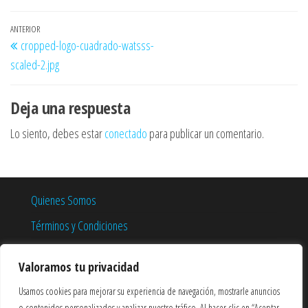
Navegación
Entrada
ANTERIOR
cropped-logo-cuadrado-watsss-
de
anterior
scaled-2.jpg
entradas
Deja una respuesta
Lo siento, debes estar
conectado
para publicar un comentario.
Quienes Somos
Términos y Condiciones
Política de Privacidad
Valoramos tu privacidad
Política de Cookies
Usamos cookies para mejorar su experiencia de navegación, mostrarle anuncios
o contenidos personalizados y analizar nuestro tráfico. Al hacer clic en “Aceptar