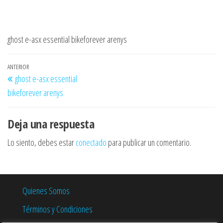
ghost e-asx essential bikeforever arenys
Navegación
Entrada
ANTERIOR
ghost e-asx essential
de
anterior
bikeforever arenys
entradas
Deja una respuesta
Lo siento, debes estar
conectado
para publicar un comentario.
Quienes Somos
Términos y Condiciones