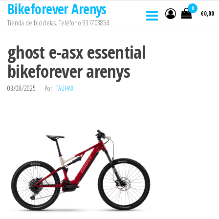
Bikeforever Arenys
Saltar
0
€0,00
al
Tienda de bicicletas. Teléfono 931703854
contenido
ghost e-asx essential
bikeforever arenys
03/08/2025
Por
TAUHAX