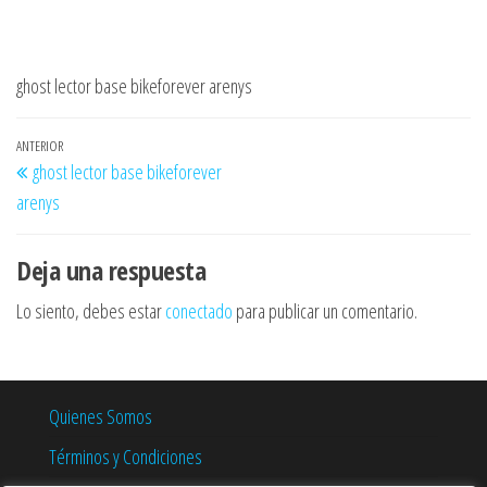
ghost lector base bikeforever arenys
Navegación
Entrada
ANTERIOR
ghost lector base bikeforever
de
anterior
arenys
entradas
Deja una respuesta
Lo siento, debes estar
conectado
para publicar un comentario.
Quienes Somos
Términos y Condiciones