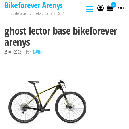
Bikeforever Arenys
Saltar
0
€0,00
al
Tienda de bicicletas. Teléfono 931703854
contenido
ghost lector base bikeforever
arenys
25/01/2022
Por
TAUHAX