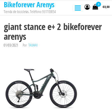
Bikeforever Arenys
Saltar
0
€0,00
al
Tienda de bicicletas. Teléfono 931703854
contenido
giant stance e+ 2 bikeforever
arenys
01/03/2021
Por
TAUHAX