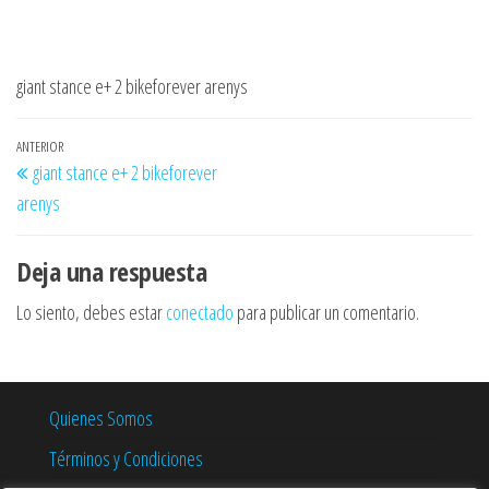
giant stance e+ 2 bikeforever arenys
Navegación
Entrada
ANTERIOR
giant stance e+ 2 bikeforever
de
anterior
arenys
entradas
Deja una respuesta
Lo siento, debes estar
conectado
para publicar un comentario.
Quienes Somos
Términos y Condiciones