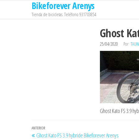
Bikeforever Arenys
Saltar
al
Tienda de bicicletas. Teléfono 931703854
contenido
Ghost Kat
25/04/2020
Por
TAUH
Ghost Kato FS 3.9 hy
Navegación
Entrada
ANTERIOR
Ghost Kato FS 3.9 hybride Bikeforever Arenys
anterior