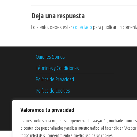
de
entradas
Deja una respuesta
Lo siento, debes estar
conectado
para publicar un comenta
Quienes Somos
Términos y Condiciones
Política de Privacidad
Política de Cookies
Valoramos tu privacidad
Usamos cookies para mejorar su experiencia de navegación, mostrarle anuncios
o contenidos personalizados y analizar nuestro tráfico. Al hacer clic en “Aceptar
todo” usted da su consentimiento a nuestro uso de las cookies.