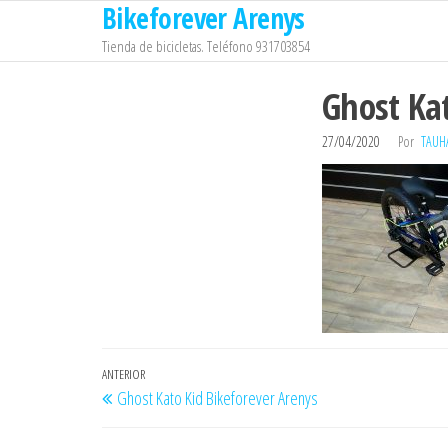
Bikeforever Arenys
Saltar
al
Tienda de bicicletas. Teléfono 931703854
contenido
Ghost Kat
27/04/2020
Por
TAUH
Navegación
Entrada
ANTERIOR
Ghost Kato Kid Bikeforever Arenys
de
anterior
entradas