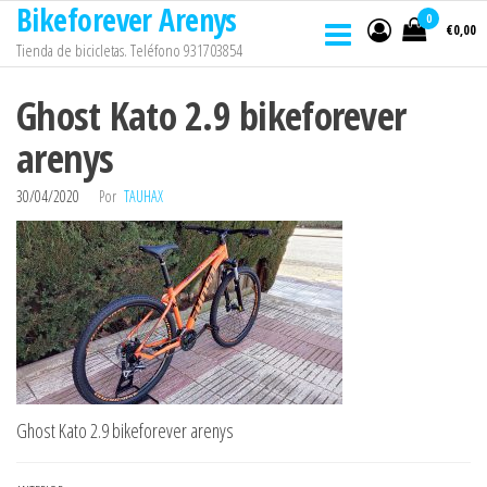
Bikeforever Arenys
Saltar
0
€0,00
al
Tienda de bicicletas. Teléfono 931703854
contenido
Ghost Kato 2.9 bikeforever
arenys
30/04/2020
Por
TAUHAX
Ghost Kato 2.9 bikeforever arenys