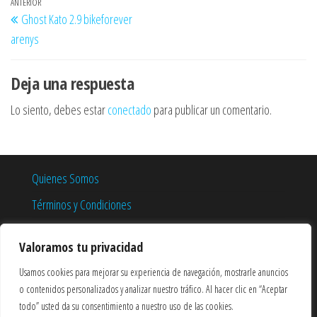
Navegación
Entrada
ANTERIOR
Ghost Kato 2.9 bikeforever
de
anterior
arenys
entradas
Deja una respuesta
Lo siento, debes estar
conectado
para publicar un comentario.
Quienes Somos
Términos y Condiciones
Política de Privacidad
Valoramos tu privacidad
Política de Cookies
Usamos cookies para mejorar su experiencia de navegación, mostrarle anuncios
o contenidos personalizados y analizar nuestro tráfico. Al hacer clic en “Aceptar
todo” usted da su consentimiento a nuestro uso de las cookies.
1