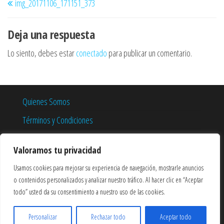
img_20171106_171151_373
de
anterior
entradas
Deja una respuesta
Lo siento, debes estar
conectado
para publicar un comentario.
Quienes Somos
Términos y Condiciones
Política de Privacidad
Valoramos tu privacidad
Política de Cookies
Usamos cookies para mejorar su experiencia de navegación, mostrarle anuncios
o contenidos personalizados y analizar nuestro tráfico. Al hacer clic en “Aceptar
todo” usted da su consentimiento a nuestro uso de las cookies.
1
Personalizar
Rechazar todo
Aceptar todo
Funciona gracias a
WordPress
|
Tema:
Popularis