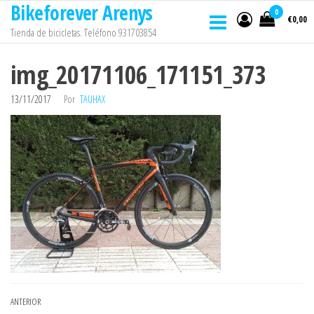
Bikeforever Arenys
Saltar
0
€0,00
al
Tienda de bicicletas. Teléfono 931703854
contenido
img_20171106_171151_373
13/11/2017
Por
TAUHAX
Navegación
Entrada
ANTERIOR