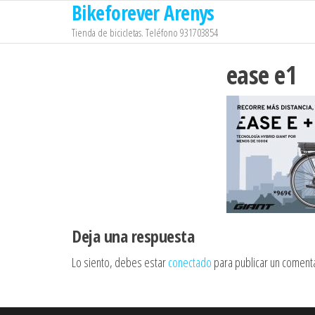
Bikeforever Arenys
Saltar
al
Tienda de bicicletas. Teléfono 931703854
contenido
ease e1
Deja una respuesta
Lo siento, debes estar
conectado
para publicar un comenta