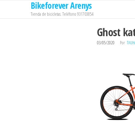
Bikeforever Arenys
Saltar
al
Tienda de bicicletas. Teléfono 931703854
contenido
Ghost kat
03/05/2020
Por
TAUH