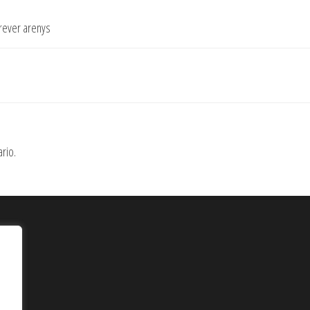
orever arenys
rio.