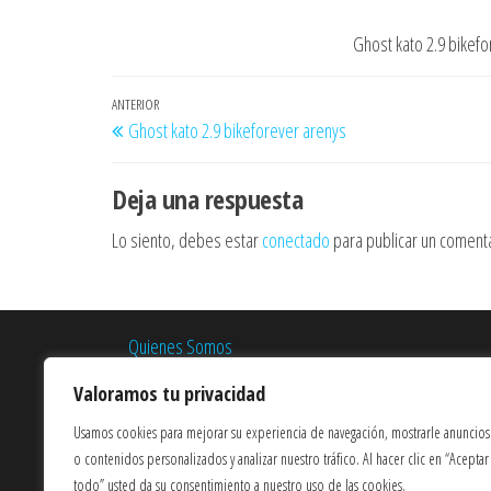
Ghost kato 2.9 bikef
Navegación
Entrada
ANTERIOR
Ghost kato 2.9 bikeforever arenys
de
anterior
entradas
Deja una respuesta
Lo siento, debes estar
conectado
para publicar un comenta
Quienes Somos
Términos y Condiciones
Valoramos tu privacidad
Política de Privacidad
Usamos cookies para mejorar su experiencia de navegación, mostrarle anuncios
o contenidos personalizados y analizar nuestro tráfico. Al hacer clic en “Aceptar
Política de Cookies
todo” usted da su consentimiento a nuestro uso de las cookies.