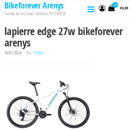
Bikeforever Arenys
Saltar
0
€0,00
al
Tienda de bicicletas. Teléfono 931703854
contenido
lapierre edge 27w bikeforever
arenys
10/01/2024
Por
TAUHAX