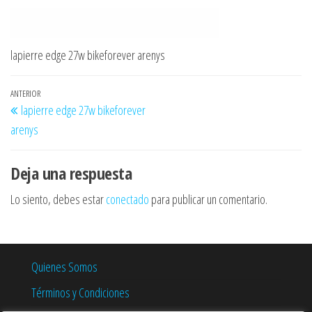
lapierre edge 27w bikeforever arenys
Navegación
Entrada
ANTERIOR
lapierre edge 27w bikeforever
de
anterior
arenys
entradas
Deja una respuesta
Lo siento, debes estar
conectado
para publicar un comentario.
Quienes Somos
Términos y Condiciones