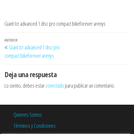
Giant tcr advanced 1 disc pro compact bikeforever arenys
Navegación
Entrada
ANTERIOR
Giant tcr advanced 1 disc pro
de
anterior
compact bikeforever arenys
entradas
Deja una respuesta
Lo siento, debes estar
conectado
para publicar un comentario.
Quienes Somos
Términos y Condiciones