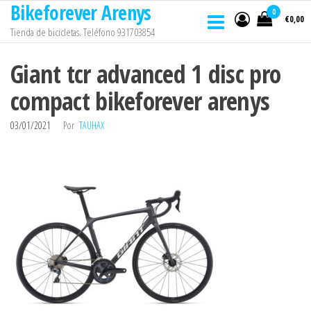
Bikeforever Arenys
Saltar
0
€0,00
al
Tienda de bicicletas. Teléfono 931703854
contenido
Giant tcr advanced 1 disc pro
compact bikeforever arenys
03/01/2021
Por
TAUHAX