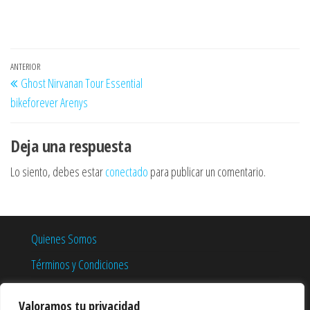
Navegación
Entrada
ANTERIOR
Ghost Nirvanan Tour Essential
de
anterior
bikeforever Arenys
entradas
Deja una respuesta
Lo siento, debes estar
conectado
para publicar un comentario.
Quienes Somos
Términos y Condiciones
Política de Privacidad
Valoramos tu privacidad