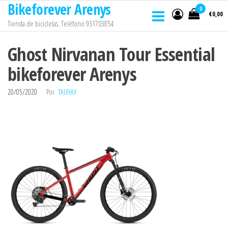
Bikeforever Arenys
Saltar
0
€0,00
al
Tienda de bicicletas. Teléfono 931703854
contenido
Ghost Nirvanan Tour Essential
bikeforever Arenys
20/05/2020
Por
TAUHAX