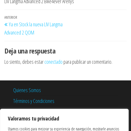
LIV Langma Advanced 2 Bike4ever Arenys
Navegación
Entrada
ANTERIOR
Ya en Stock la nueva LIV Langma
de
anterior
Advanced 2 QOM
entradas
Deja una respuesta
Lo siento, debes estar
conectado
para publicar un comentario.
Quienes Somos
Términos y Condiciones
Política de Privacidad
Valoramos tu privacidad
Política de Cookies
Usamos cookies para mejorar su experiencia de navegación, mostrarle anuncios