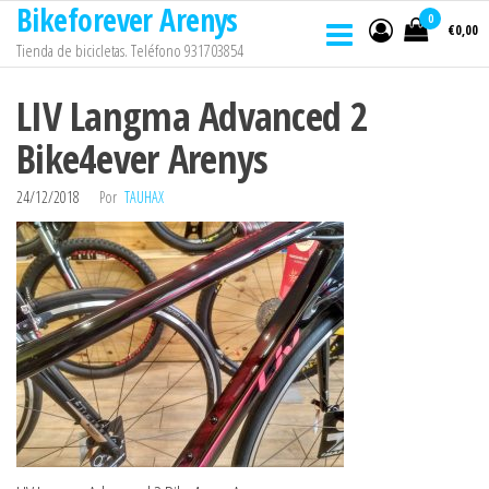
Bikeforever Arenys
Saltar
0
€0,00
al
Tienda de bicicletas. Teléfono 931703854
contenido
LIV Langma Advanced 2
Bike4ever Arenys
24/12/2018
Por
TAUHAX